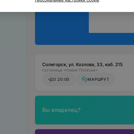
Солигорск, ул. Козлова, 33, каб. 215
гостиница «Новое Полесье»
ДО 20:00
МАРШРУТ
Вы владелец?