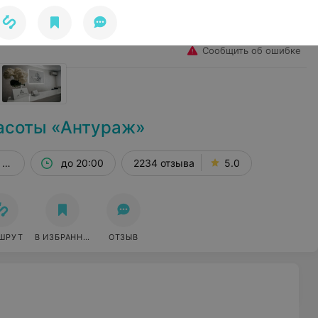
Избранное
Войти
Сообщить об ошибке
асоты «Антураж»
 215
до 20:00
2234 отзыва
5.0
ШРУТ
В ИЗБРАННОЕ
ОТЗЫВ