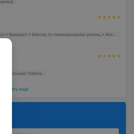
едикюр
Белоусова П. - Бровист • Визажист • Мастер по ламинированию ресниц • Мастер перманентного макияжа
жка )
р
Источник Yclients
Показать ещё