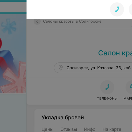
Поиск по сайту
Салоны красоты в Солигорске
Салон кр
Солигорск, ул. Козлова, 33, каб.
ТЕЛЕФОНЫ
МАР
Укладка бровей
Цены
Отзывы
Инфо
На карте