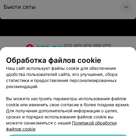
Бьюти сеты
Цена по запросу
Удаление перманента ремувером
Цена по запросу
Моделирование бровей
О проекте
Новости проекта
Размещение рекламы
Обработка файлов cookie
Цена по запросу
Медицинский маркетинг
Публичный договор
Наш сайт использует файлы cookie для обеспечения
удобства пользователей сайта, его улучшения, сбора
Пользовательское соглашение
Способы оплаты
статистики и предоставления персонализированных
Вакансии
Партнеры
Коррекция и окрашивание бровей
рекомендаций.
Написать руководителю 103.by
Цена по запросу
Вы можете настроить параметры использования файлов
Написать в поддержку
cookie или изменить свое согласие в более позднее время.
Персональные настройки cookie
Для получения дополнительной информации о целях,
Коррекция и окрашивание бровей хной
сроках и порядке использования файлов cookie вы
Обработка персональных данных
можете ознакомиться с нашей
Политикой обработки
Цена по запросу
файлов cookie