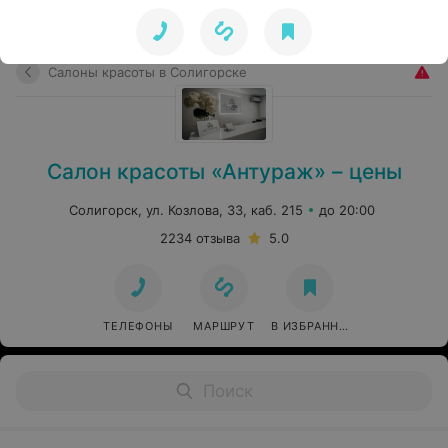
Салоны красоты в Солигорске
Салон красоты «Антураж» – цены
Солигорск, ул. Козлова, 33, каб. 215
до 20:00
2234 отзыва
5.0
ТЕЛЕФОНЫ
МАРШРУТ
В ИЗБРАННОЕ