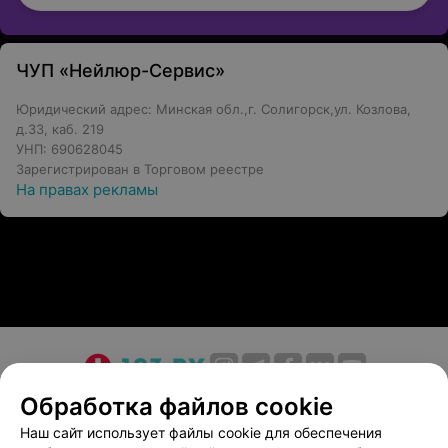
ЧУП «Нейлюр-Сервис»
Юридический адрес: Минская обл.,г. Солигорск,ул. Козлова,
д.33, каб. 219
УНП: 690628045
Зарегистрирован в Торговом реестре
На правах рекламы
О проекте
Новости проекта
Размещение рекламы
Обработка файлов cookie
Медицинский маркетинг
Публичный договор
Наш сайт использует файлы cookie для обеспечения