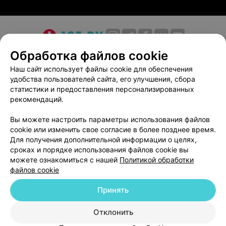
О проекте
Новости проекта
Размещение рекламы
Обработка файлов cookie
Медицинский маркетинг
Публичный договор
Наш сайт использует файлы cookie для обеспечения
удобства пользователей сайта, его улучшения, сбора
Пользовательское соглашение
Способы оплаты
статистики и предоставления персонализированных
Вакансии
Партнеры
рекомендаций.
Написать руководителю 103.by
Вы можете настроить параметры использования файлов
Написать в поддержку
cookie или изменить свое согласие в более позднее время.
Персональные настройки cookie
Для получения дополнительной информации о целях,
сроках и порядке использования файлов cookie вы
Обработка персональных данных
можете ознакомиться с нашей
Политикой обработки
файлов cookie
Принять
Отклонить
ВЫ ВЛАДЕЛЕЦ?
© 2026 ООО «Артокс Лаб», УНП 191700409
| 220012, Республика Беларусь,