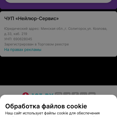
ЧУП «Нейлюр-Сервис»
Юридический адрес: Минская обл.,г. Солигорск,ул. Козлова,
д.33, каб. 219
УНП: 690628045
Зарегистрирован в Торговом реестре
На правах рекламы
О проекте
Новости проекта
Размещение рекламы
Обработка файлов cookie
Медицинский маркетинг
Публичный договор
Наш сайт использует файлы cookie для обеспечения