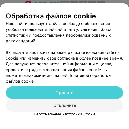
О проекте
Новости проекта
Размещение рекламы
Обработка файлов cookie
Медицинский маркетинг
Публичный договор
Наш сайт использует файлы cookie для обеспечения
удобства пользователей сайта, его улучшения, сбора
Пользовательское соглашение
Способы оплаты
статистики и предоставления персонализированных
Вакансии
Партнеры
рекомендаций.
Написать руководителю 103.by
Вы можете настроить параметры использования файлов
Написать в поддержку
cookie или изменить свое согласие в более позднее время.
Персональные настройки cookie
Для получения дополнительной информации о целях,
сроках и порядке использования файлов cookie вы
Обработка персональных данных
можете ознакомиться с нашей
Политикой обработки
файлов cookie
Принять
Отклонить
ВЫ ВЛАДЕЛЕЦ?
© 2026 ООО «Артокс Лаб», УНП 191700409
| 220012, Республика Беларусь,
Персональные настройки Cookie
г. Минск, улица Толбухина, 2, пом. 16 | help@103.by
Служба поддержки
+375 291212755