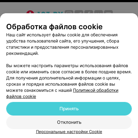
О проекте
Новости проекта
Размещение рекламы
Обработка файлов cookie
Медицинский маркетинг
Публичный договор
Наш сайт использует файлы cookie для обеспечения
удобства пользователей сайта, его улучшения, сбора
Пользовательское соглашение
Способы оплаты
статистики и предоставления персонализированных
Вакансии
Партнеры
рекомендаций.
Написать руководителю 103.by
Вы можете настроить параметры использования файлов
Написать в поддержку
cookie или изменить свое согласие в более позднее время.
Персональные настройки cookie
Для получения дополнительной информации о целях,
сроках и порядке использования файлов cookie вы
Обработка персональных данных
можете ознакомиться с нашей
Политикой обработки
файлов cookie
Принять
Отклонить
ВЫ ВЛАДЕЛЕЦ?
© 2026 ООО «Артокс Лаб», УНП 191700409
| 220012, Республика Беларусь,
Персональные настройки Cookie
г. Минск, улица Толбухина, 2, пом. 16 | help@103.by