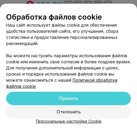
О проекте
Новости проекта
Размещение рекламы
Обработка файлов cookie
Медицинский маркетинг
Публичный договор
Наш сайт использует файлы cookie для обеспечения
удобства пользователей сайта, его улучшения, сбора
Пользовательское соглашение
Способы оплаты
статистики и предоставления персонализированных
Вакансии
Партнеры
рекомендаций.
Написать руководителю 103.by
Вы можете настроить параметры использования файлов
Написать в поддержку
cookie или изменить свое согласие в более позднее время.
Персональные настройки cookie
Для получения дополнительной информации о целях,
сроках и порядке использования файлов cookie вы
Обработка персональных данных
можете ознакомиться с нашей
Политикой обработки
файлов cookie
Принять
Отклонить
ВЫ ВЛАДЕЛЕЦ?
© 2026 ООО «Артокс Лаб», УНП 191700409
| 220012, Республика Беларусь,
Персональные настройки Cookie
г. Минск, улица Толбухина, 2, пом. 16 | help@103.by
Служба поддержки
+375 291212755