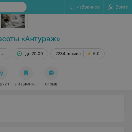
Избранное
Войти
Сообщить об ошибке
асоты «Антураж»
 215
до 20:00
2234 отзыва
5.0
ШРУТ
В ИЗБРАННОЕ
ОТЗЫВ