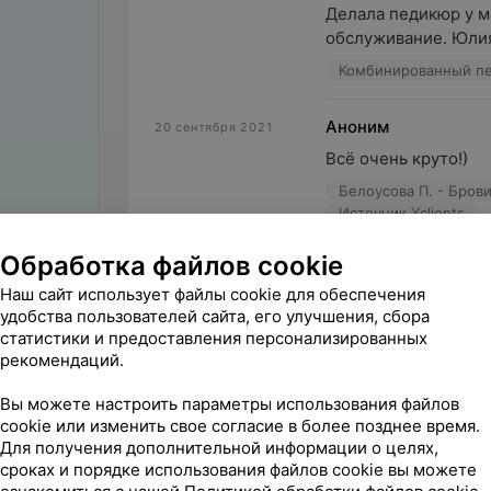
Делала педикюр у м
обслуживание. Юлия 
Комбинированный п
Аноним
20 сентября 2021
Всё очень круто!)
Источник Yclients
Обработка файлов cookie
Аноним
20 сентября 2021
Наш сайт использует файлы cookie для обеспечения
Очень хорошая стри
удобства пользователей сайта, его улучшения, сбора
Реут А. - Парикмахе
статистики и предоставления персонализированных
рекомендаций.
Вы можете настроить параметры использования файлов
cookie или изменить свое согласие в более позднее время.
Для получения дополнительной информации о целях,
сроках и порядке использования файлов cookie вы можете
Поделитесь