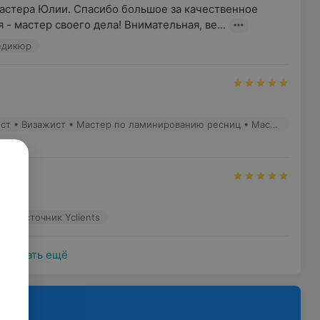
астера Юлии. Спасибо большое за качественное 
- мастер своего дела! Внимательная, ве...
едикюр
Белоусова П. - Бровист • Визажист • Мастер по ламинированию ресниц • Мастер перманентного макияжа
жка )
р
Источник Yclients
Показать ещё