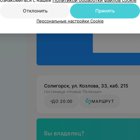
ознакомиться с нашей
Политикой обработки файлов cookie
мнением
Отклонить
Принять
Персональные настройки Cookie
Солигорск, ул. Козлова, 33, каб. 215
гостиница «Новое Полесье»
ДО 20:00
МАРШРУТ
Вы владелец?