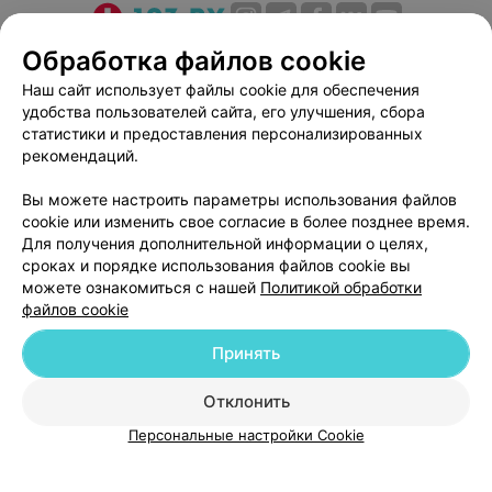
О проекте
Новости проекта
Размещение рекламы
Обработка файлов cookie
Медицинский маркетинг
Публичный договор
Наш сайт использует файлы cookie для обеспечения
удобства пользователей сайта, его улучшения, сбора
Пользовательское соглашение
Способы оплаты
статистики и предоставления персонализированных
Вакансии
Партнеры
рекомендаций.
Написать руководителю 103.by
Вы можете настроить параметры использования файлов
Написать в поддержку
cookie или изменить свое согласие в более позднее время.
Персональные настройки cookie
Для получения дополнительной информации о целях,
сроках и порядке использования файлов cookie вы
Обработка персональных данных
можете ознакомиться с нашей
Политикой обработки
файлов cookie
Принять
Отклонить
ВЫ ВЛАДЕЛЕЦ?
© 2026 ООО «Артокс Лаб», УНП 191700409
| 220012, Республика Беларусь,
Персональные настройки Cookie
г. Минск, улица Толбухина, 2, пом. 16 | help@103.by
Служба поддержки
+375 291212755